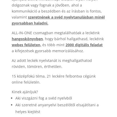
dolgoznak vagy fognak a jövőben, ahol a
kommunikáció a beszédben és az írásban is fontos,
valamint
szeretnének a svéd nyelvtanulásban minél
gyorsabban haladni.
ALL-IN-ONE csomagban megtalálhatóak a leckéink
hangoskönyvben
, hogy bárhol hallgathasd, leckéink
webes felületen,
és több mint
2000 digitális feladat
a kifejezések gyorsabb memorizálásához.
Az adott leckék nyelvtanát is meghallgathatod
röviden, tömören, érthetően.
15 középfokú téma, 21 leckére felbontva cégünk
online felületén.
Kinek ajánljuk?
Aki viszgázni fog a svéd nyelvből
Aki szeretné anyanyelvi beszélőtől elsajátítani a
helyes kiejtést