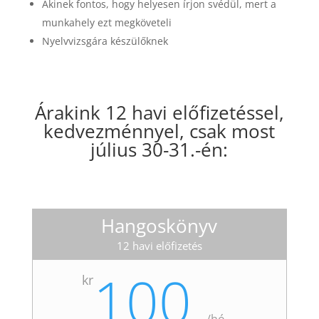
Akinek fontos, hogy helyesen írjon svédül, mert a
munkahely ezt megköveteli
Nyelvvizsgára készülőknek
Árakink 12 havi előfizetéssel,
kedvezménnyel, csak most
július 30-31.-én:
Hangoskönyv
12 havi előfizetés
100
kr
/
hó