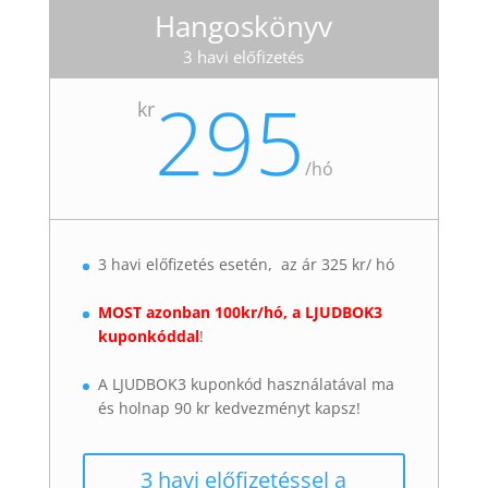
Hangoskönyv
3 havi előfizetés
295
kr
/
hó
3 havi előfizetés esetén, az ár 325 kr/ hó
MOST azonban 100kr/hó, a LJUDBOK3
kuponkóddal
!
A LJUDBOK3 kuponkód használatával ma
és holnap 90 kr kedvezményt kapsz!
3 havi előfizetéssel a