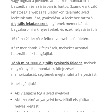
vagy fognak a jövőben, ahol a kommunikáció a
beszédben és az írásban is fontos. Számukra kiváló
lehetőség a webes felületünkön található svéd
leckéink tanulása, gyakorlása. A leckéhez tartozó
digitális feladatsorok
segítenek memorizálni,
begyakorolni a kifejezéseket, és ezek helyesírását is.
15 téma 21 leckére felbontva, webes felületén.
Kész mondatok, kifejezések, melyeket azonnal
használhatsz hangfájllal.
Több mint 2000 digitális gyakorló feladat
, melyek
megkönnyítik a mondatok, kifejezések
memorizálását, segítenek megtanulni a helyesírást.
Kinek ajánljuk?
Aki vizsgázni fog a svéd nyelvből
Aki szeretné anyanyelvi beszélőtől elsajátítani a
helyes kiejtést