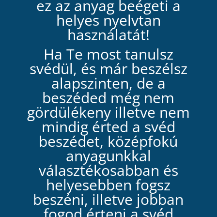
ez az anyag beégeti a
helyes nyelvtan
használatát!
Ha Te most tanulsz
svédül, és már beszélsz
alapszinten, de a
beszéded még nem
gördülékeny illetve nem
mindig érted a svéd
beszédet, középfokú
anyagunkkal
választékosabban és
helyesebben fogsz
beszéni, illetve jobban
fogod érteni a svéd