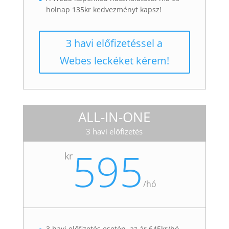
holnap 135kr kedvezményt kapsz!
3 havi előfizetéssel a
Webes leckéket kérem!
ALL-IN-ONE
3 havi előfizetés
595
kr
/
hó
3 havi előfizetés esetén, az ár 645kr/hó