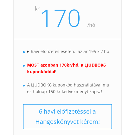
170
kr
/
hó
6 h
avi előfizetés esetén, az ár 195 kr/ hó
MOST azonban 170kr/hó, a LJUDBOK6
kuponkóddal
!
A LJUDBOK6 kuponkód használatával ma
és holnap 150 kr kedvezményt kapsz!
6 havi előfizetéssel a
Hangoskönyvet kérem!