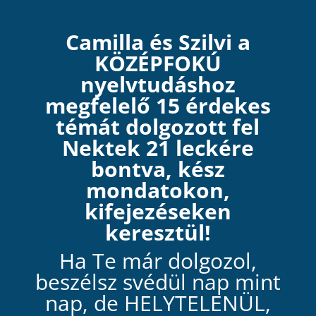
Camilla és Szilvi a
KÖZÉPFOKÚ
nyelvtudáshoz
megfelelő 15 érdekes
témát dolgozott fel
Nektek 21 leckére
bontva, kész
mondatokon,
kifejezéseken
keresztül!
Ha Te már dolgozol,
beszélsz svédül nap mint
nap, de HELYTELENÜL,