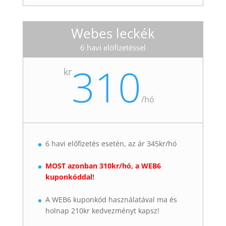
Webes leckék
6 havi előfizetéssel
310
kr
/
hó
6 havi előfizetés esetén, az ár 345kr/hó
MOST azonban 310kr/hó, a WEB6
kuponkóddal
!
A WEB6 kuponkód használatával ma és
holnap 210kr kedvezményt kapsz!