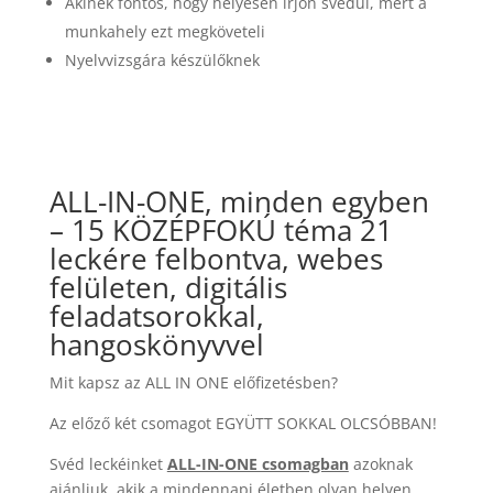
Akinek fontos, hogy helyesen írjon svédül, mert a
munkahely ezt megköveteli
Nyelvvizsgára készülőknek
ALL-IN-ONE, minden egyben
– 15 KÖZÉPFOKÚ téma 21
leckére felbontva, webes
felületen, digitális
feladatsorokkal,
hangoskönyvvel
Mit kapsz az ALL IN ONE előfizetésben?
Az előző két csomagot EGYÜTT SOKKAL OLCSÓBBAN!
Svéd leckéinket
ALL-IN-ONE csomagban
azoknak
ajánljuk, akik a mindennapi életben olyan helyen