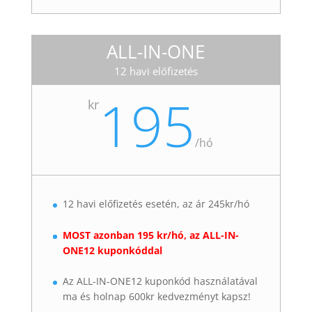
ALL-IN-ONE
12 havi előfizetés
195
kr
/
hó
12 havi előfizetés esetén, az ár 245kr/hó
MOST azonban 195 kr/hó, az ALL-IN-
ONE12 kuponkóddal
Az ALL-IN-ONE12 kuponkód használatával
ma és holnap 600kr kedvezményt kapsz!