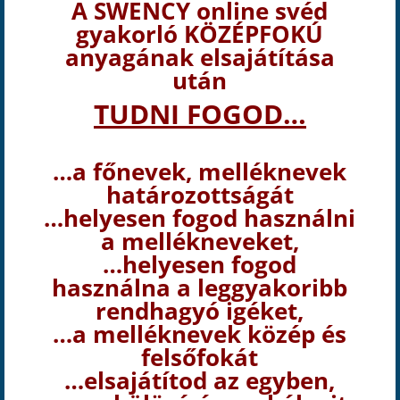
A SWENCY online svéd
gyakorló KÖZÉPFOKÚ
anyagának elsajátítása
után
TUDNI FOGOD…
…a főnevek, melléknevek
határozottságát
…helyesen fogod használni
a mellékneveket,
…helyesen fogod
használna a leggyakoribb
rendhagyó igéket,
…a melléknevek közép és
felsőfokát
…elsajátítod az egyben,