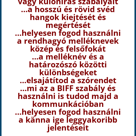
vagy különírás szabályait
…a hosszú és rövid svéd
hangok kiejtését és
megértését
…helyesen fogod használni
a rendhagyó melléknevek
közép és felsőfokát
…a melléknév és a
határozószó közötti
különbségeket
…elsajátítod a szórendet
…mi az a BIFF szabály és
használni is tudod majd a
kommunkációban
…helyesen fogod használni
a känna ige leggyakoribb
jelentéseit