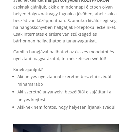
Svéd leckéinket
hangoskönyvben KÖZÉPFOKON
azoknak ajánljuk, akik a mindennapi életben olyan
helyen dolgoznak vagy fognak a jövőben, ahol csak a
beszéd van középpontban. Számukra kiváló segítség
ha hangoskönyvben hallgatják középfokú leckéinket.
Csak internetes elérésre van szükséged és
bárhonnan hallgathatod a tananyagunkat.
Camilla hangjával hallhatod az összes mondatot és
nyelvtani magyarázatot, természetesen svédül!
Kinek ajánljuk?
Aki helyes nyelvtannal szeretne beszélni svédül
mihamarabb
Aki szeretné anyanyelvi beszélőtől elsajátítani a
helyes kiejtést
Akiknek nem fontos, hogy helyesen írjanak svédül