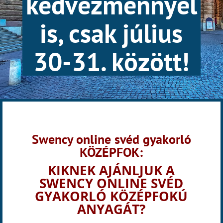
kedvezménnyel
is, csak július
30-31. között!
Swency online svéd gyakorló
KÖZÉPFOK:
KIKNEK AJÁNLJUK A
SWENCY ONLINE SVÉD
GYAKORLÓ KÖZÉPFOKÚ
ANYAGÁT?