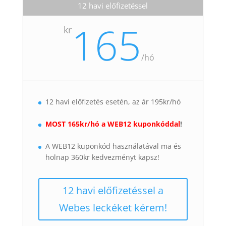
12 havi előfizetéssel
165
kr
/
hó
12 havi előfizetés esetén, az ár 195kr/hó
MOST 165kr/hó a WEB12 kuponkóddal
!
A WEB12 kuponkód használatával ma és
holnap 360kr kedvezményt kapsz!
12 havi előfizetéssel a
Webes leckéket kérem!