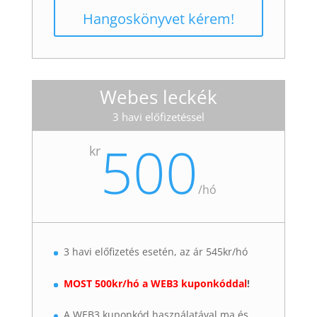
Hangoskönyvet kérem!
Webes leckék
3 havi előfizetéssel
500
kr
/
hó
3 havi előfizetés esetén, az ár 545kr/hó
MOST 500kr/hó a WEB3 kuponkóddal
!
A WEB3 kuponkód használatával ma és