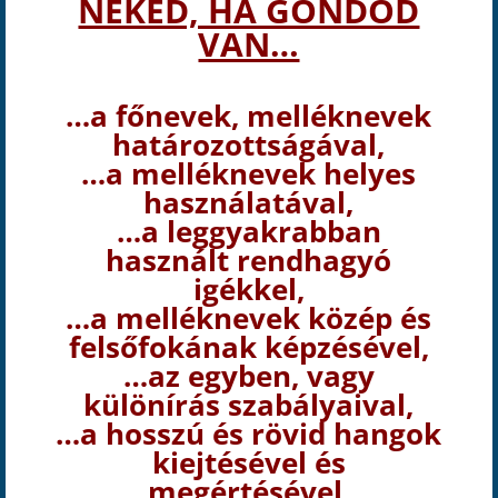
NEKED, HA GONDOD
VAN…
…a főnevek, melléknevek
határozottságával,
…a melléknevek helyes
használatával,
…a leggyakrabban
használt rendhagyó
igékkel,
…a melléknevek közép és
felsőfokának képzésével,
…az egyben, vagy
különírás szabályaival,
…a hosszú és rövid hangok
kiejtésével és
megértésével,