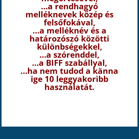
…a rendhagyó
melléknevek közép és
felsőfokával,
…a melléknév és a
határozószó közötti
különbségekkel,
…a szórenddel,
…a BIFF szabállyal,
…ha nem tudod a känna
ige 10 leggyakoribb
használatát.