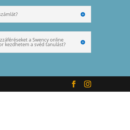
zámlát?
záféréseket a Swency online
or kezdhetem a svéd tanulást?