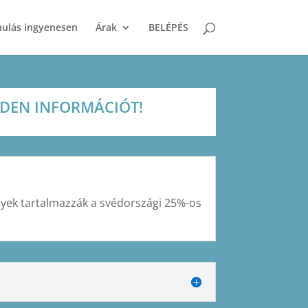
nulás ingyenesen
Árak
BELÉPÉS
NDEN INFORMÁCIÓT!
lyek tartalmazzák a svédországi 25%-os