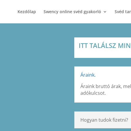
Kezdőlap
Swency online svéd gyakorló
Svéd ta
ITT TALÁLSZ MI
Áraink.
Áraink bruttó árak, me
adókulcsot.
Hogyan tudok fizetni?