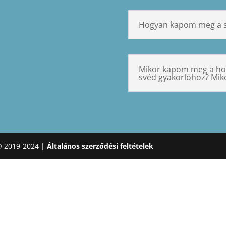
Hogyan kapom meg a s
Mikor kapom meg a hoz
svéd gyakorlóhoz? Mik
© 2019-2024 |
Általános szerződési feltételek