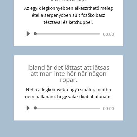
Az egyik legkönnyebben elkészíthető meleg
étel a serpenyőben sült főzőkolbász
tésztával és ketchuppel.
Audió
00:00
lejátszó
Ibland är det lättast att låtsas
att man inte hör när någon
ropar.
Néha a legkönnyebb úgy csinálni, mintha
nem hallanám, hogy valaki kiabál utánam.
Audió
00:00
lejátszó