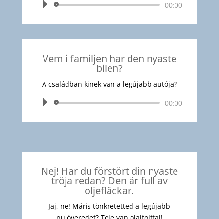
Audió
00:00
lejátszó
Vem i familjen har den nyaste
bilen?
A családban kinek van a legújabb autója?
Audió
00:00
lejátszó
Nej! Har du förstört din nyaste
tröja redan? Den är full av
oljefläckar.
Jaj, ne! Máris tönkretetted a legújabb
pulóveredet? Tele van olajfolttal!