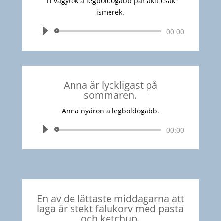
Ti vagytok a legboldogabb pár akit csak
ismerek.
Audió
00:00
lejátszó
Anna är lyckligast på
sommaren.
Anna nyáron a legboldogabb.
Audió
00:00
lejátszó
En av de lättaste middagarna att
laga är stekt falukorv med pasta
och ketchup.