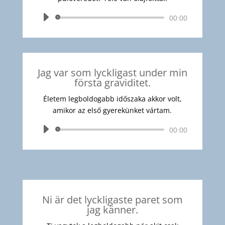
Audió
00:00
lejátszó
Jag var som lyckligast under min
första graviditet.
Életem legboldogabb időszaka akkor volt,
amikor az első gyerekünket vártam.
Audió
00:00
lejátszó
Ni är det lyckligaste paret som
jag känner.