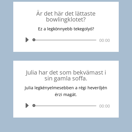
Är det här det lättaste
bowlingklotet?
Ez a legkönnyebb tekegolyó?
Audió
00:00
lejátszó
Julia har det som bekvämast i
sin gamla soffa.
Julia legkényelmesebben a régi heverőjén
érzi magát.
Audió
00:00
lejátszó