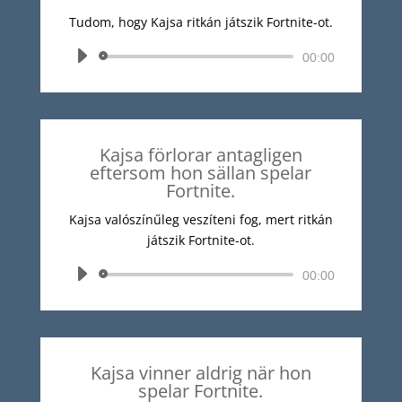
Tudom, hogy Kajsa ritkán játszik Fortnite-ot.
Audió
00:00
lejátszó
Kajsa förlorar antagligen
eftersom hon sällan spelar
Fortnite.
Kajsa valószínűleg veszíteni fog, mert ritkán
játszik Fortnite-ot.
Audió
00:00
lejátszó
Kajsa vinner aldrig när hon
spelar Fortnite.