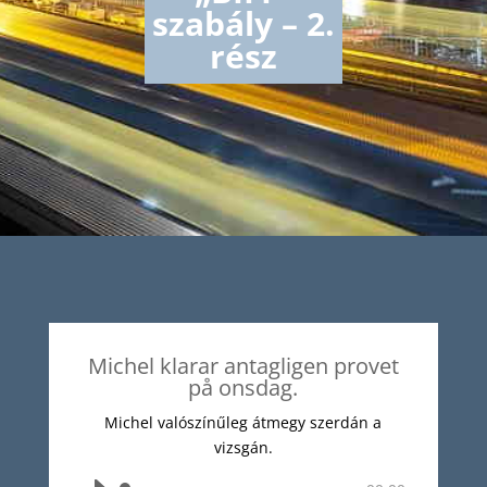
szabály – 2.
rész
Michel klarar antagligen provet
på onsdag.
Michel valószínűleg átmegy szerdán a
vizsgán.