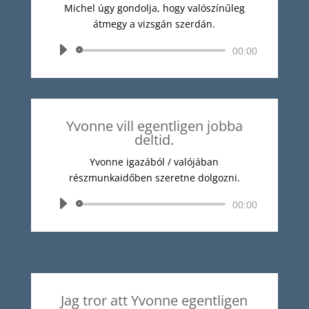
Michel úgy gondolja, hogy valószínűleg
átmegy a vizsgán szerdán.
Audió
00:00
lejátszó
Yvonne vill egentligen jobba
deltid.
Yvonne igazából / valójában
részmunkaidőben szeretne dolgozni.
Audió
00:00
lejátszó
Jag tror att Yvonne egentligen