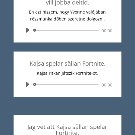
vill jobba deltid.
Én azt hiszem, hogy Yvonne valójában
részmunkaidőben szeretne dolgozni.
Audió
00:00
lejátszó
Kajsa spelar sällan Fortnite.
Kajsa ritkán játszik Fortnite-ot.
Audió
00:00
lejátszó
Jag vet att Kajsa sällan spelar
Fortnite.