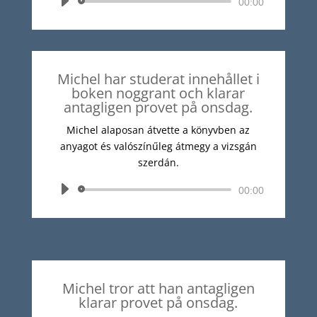
Audió
00:00
lejátszó
Michel har studerat innehållet i
boken noggrant och klarar
antagligen provet på onsdag.
Michel alaposan átvette a könyvben az
anyagot és valószínűleg átmegy a vizsgán
szerdán.
Audió
00:00
lejátszó
Michel tror att han antagligen
klarar provet på onsdag.