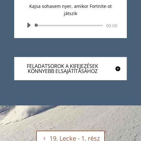
Kajsa sohasem nyer, amikor Fortnite-ot
játszik
Audió
00:00
lejátszó
FELADATSOROK A KIFEJEZÉSEK
KÖNNYEBB ELSAJÁTÍTÁSÁHOZ
19. Lecke - 1. rész