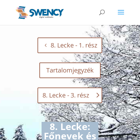
8. Lecke - 1. rész
Tartalomjegyzék
8. Lecke - 3. rész
8. Lecke:
Főnevek és