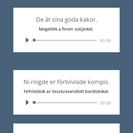
De åt sina goda kakor.
Megették a finom sütijeiket.
Audió
00:00
lejátszó
Ni ringde er förtvivlade kompis.
Felhívtátok az összezavarodott barátotokat.
Audió
00:00
lejátszó