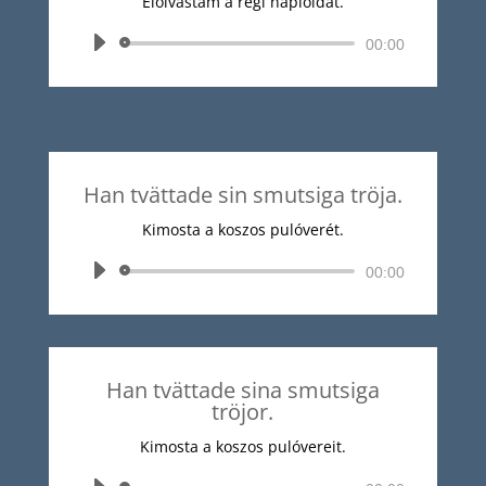
Elolvastam a régi naplóidat.
Audió
00:00
lejátszó
Han tvättade sin smutsiga tröja.
Kimosta a koszos pulóverét.
Audió
00:00
lejátszó
Han tvättade sina smutsiga
tröjor.
Kimosta a koszos pulóvereit.