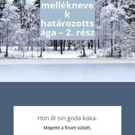
mellékneve
k
határozotts
ága – 2. rész
Hon åt sin goda kaka.
Megette a finom sütijét.