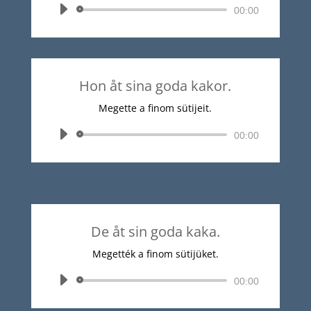
Audió
00:00
lejátszó
Hon åt sina goda kakor.
Megette a finom sütijeit.
Audió
00:00
lejátszó
De åt sin goda kaka.
Megették a finom sütijüket.
Audió
00:00
lejátszó