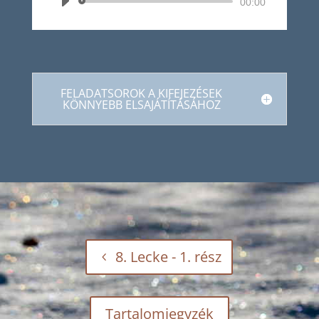
Audió
00:00
lejátszó
FELADATSOROK A KIFEJEZÉSEK
KÖNNYEBB ELSAJÁTÍTÁSÁHOZ
8. Lecke - 1. rész
Tartalomjegyzék