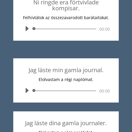
Ni ringde era förtvivlade
kompisar.
Felhívtátok az összezavarodott barátaitokat.
Audió
00:00
lejátszó
Jag läste min gamla journal.
Elolvastam a régi naplómat.
Audió
00:00
lejátszó
Jag läste dina gamla journaler.