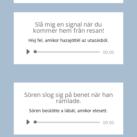
Slå mig en signal när du
kommer hem från resan!
Hívj fel, amikor hazajöttél az utazásból.
Audió
00:00
lejátszó
Sören slog sig på benet när han
ramlade.
Sören beütötte a lábát, amikor elesett.
Audió
00:00
lejátszó