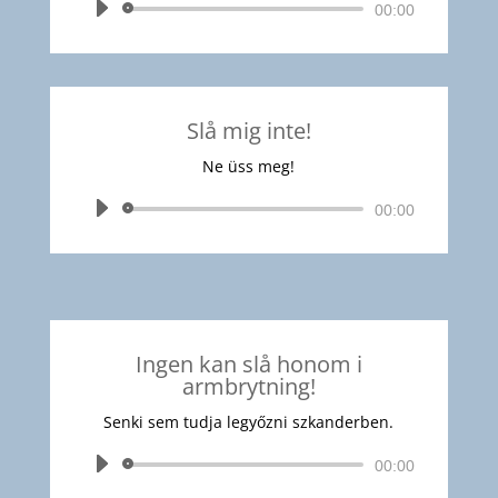
Audió
00:00
lejátszó
Slå mig inte!
Ne üss meg!
Audió
00:00
lejátszó
Ingen kan slå honom i
armbrytning!
Senki sem tudja legyőzni szkanderben.
Audió
00:00
lejátszó