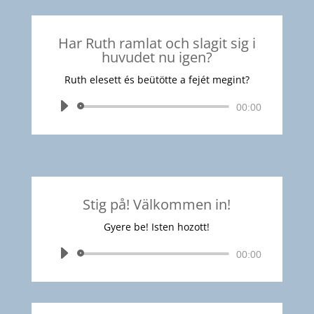
Har Ruth ramlat och slagit sig i
huvudet nu igen?
Ruth elesett és beütötte a fejét megint?
Audió
00:00
lejátszó
Stig på! Välkommen in!
Gyere be! Isten hozott!
Audió
00:00
lejátszó