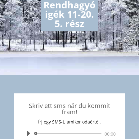
Rendhagyó
igék 11-20.
5. rész
Skriv ett sms när du kommit
fram!
Írj egy SMS-t, amikor odaértél.
Audió
00:00